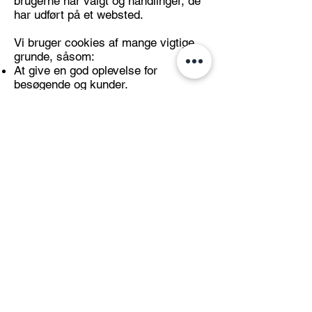
brugerne har valgt og handlinger, de
har udført på et websted.
Vi bruger cookies af mange vigtige
grunde, såsom:
At give en god oplevelse for
besøgende og kunder.
At identificere registrerede
medlemmer (brugere, der har
registreret sig på vores websted).
At overvåge og analysere ydelsen,
betjeningen og effektiviteten af ​​Wix's
platform.
At analysere vores trafik og indsamle
statestik
For at sikre, at vores platform er
sikker og sikker at bruge.
Loven fastslår, at vi kan gemme
cookies på din enhed, hvis de er
strengt nødvendige for at sikre
leveringen af den tjeneste, du
udtrykkeligt har anmodet om at