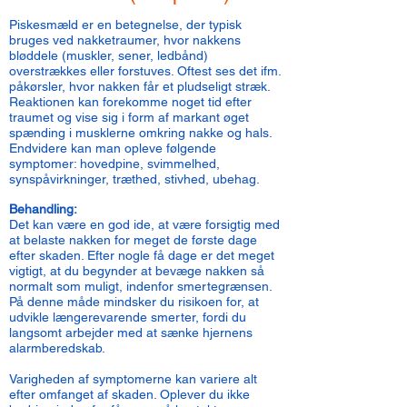
Piskesmæld er en betegnelse, der typisk
bruges ved nakketraumer, hvor nakkens
bløddele (muskler, sener, ledbånd)
overstrækkes eller forstuves. Oftest ses det ifm.
påkørsler, hvor nakken får et pludseligt stræk.
Reaktionen kan forekomme noget tid efter
traumet og vise sig i form af markant øget
spænding i musklerne omkring nakke og hals.
Endvidere kan man opleve følgende
symptomer: hovedpine, svimmelhed,
synspåvirkninger, træthed, stivhed, ubehag.
Behandling:
Det kan være en god ide, at være forsigtig med
at belaste nakken for meget de første dage
efter skaden. Efter nogle få dage er det meget
vigtigt, at du begynder at bevæge nakken så
normalt som muligt, indenfor smertegrænsen.
På denne måde mindsker du risikoen for, at
udvikle længerevarende smerter, fordi du
langsomt arbejder med at sænke hjernens
alarmberedskab.
Varigheden af symptomerne kan variere alt
efter omfanget af skaden. Oplever du ikke