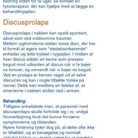
bedring inden for få uger, så kontakt en
fysioterapeut, der kan hjælpe med at lægge en
behandlingsplan.
Discusprolaps
Discusprolaps i nakken kan opstå spontant,
såvel som ved voldsomme traumer.
Mellem ryghvirvlerne sidder vores disci, der har
til formål at agere som "stødabsorberende"
enheder og lette trykket i rygsøjlen. I midten af
hver discus sidder en kerne som presses
bagud mod udkanten af discus når vi fx bøjer
os forover, og omvendt når vi bøjer os bagud.
Ved en prolaps er kernen røget ud af selve
discus'en og kan i nogle tilfælde trykke på
nerver. Dette kan medføre en følelse af, at
smerterne i nakken stråler ned i armen.
Behandling:
Tidligere anbefalede man, at personer med
discusprolaps skulle forholde sig i ro, undgå
foroverbøjning fordi det kunne forværre
symptomerne og tilstanden.
Nyere forskning tyder dog på, at dette ofte ikke
er tilfældet, og at bevægelse og normalt
aktivitet faktisk er utroligt vigtigt for at mindske