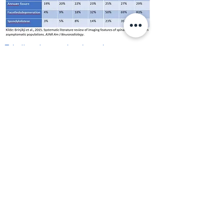
Tabellen viser med andre ord, at smerter
ikke altid hænger sammen med
strukturelle ændringer.
Når smerterne har stået på i længere tid,
drejer det sig mere om nervesystemets
overfølsomhed. Hjernen kan, som en
beskyttelsesmekanisme, skabe oplevelsen
af smerte, såvel som at hjernen kan skabe
muskelspændinger, hovedpine,
svimmelhed, ubehag og meget andet.
Hos Klinik OPTIMUS har vi god effekt med
behandling af kroniske (længerevarende)
smerter ved hjælp af en neurologisk
behandlingsform: P-DTR, kombineret med
undervisning i smerteforståelse og
træning der retter sig mod at udfordre og
overvinde nervesystemets
beskyttelsesmekanismer.​