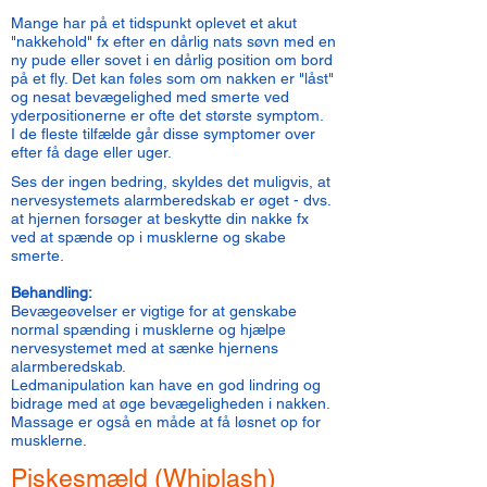
Mange har på et tidspunkt oplevet et akut
"nakkehold" fx efter en dårlig nats søvn med en
ny pude eller sovet i en dårlig position om bord
på et fly. Det kan føles som om nakken er "låst"
og nesat bevægelighed med smerte ved
yderpositionerne er ofte det største symptom.
I de fleste tilfælde går disse symptomer over
efter få dage eller uger.
Ses der ingen bedring, skyldes det muligvis, at
nervesystemets alarmberedskab er øget - dvs.
at hjernen forsøger at beskytte din nakke fx
ved at spænde op i musklerne og skabe
smerte.
Behandling:
Bevægeøvelser er vigtige for at genskabe
normal spænding i musklerne og hjælpe
nervesystemet med at sænke hjernens
alarmberedskab.
Ledmanipulation kan have en god lindring og
bidrage med at øge bevægeligheden i nakken.
Massage er også en måde at få løsnet op for
musklerne.
Piskesmæld (Whiplash)