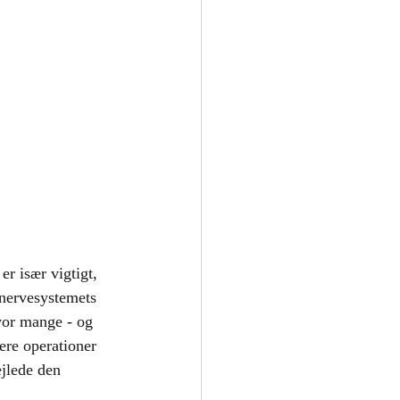
r især vigtigt, 
lnervesystemets 
vor mange - og 
ere operationer 
jlede den 