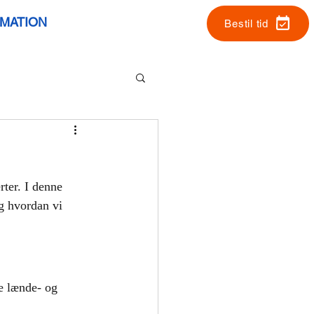
RMATION
Bestil tid
ter. I denne 
g hvordan vi 
e lænde- og 