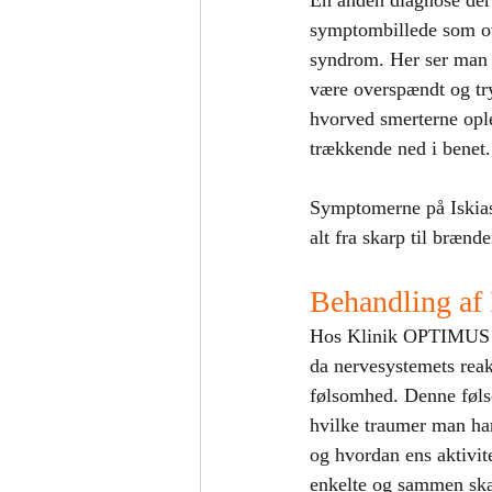
En anden diagnose der 
symptombillede som ov
syndrom. Her ser man 
være overspændt og tr
hvorved smerterne ople
trækkende ned i benet.
Symptomerne på Iskia
alt fra skarp til brænde
Behandling af 
Hos Klinik OPTIMUS kig
da nervesystemets reak
følsomhed. Denne følso
hvilke traumer man har
og hvordan ens aktivit
enkelte og sammen ska