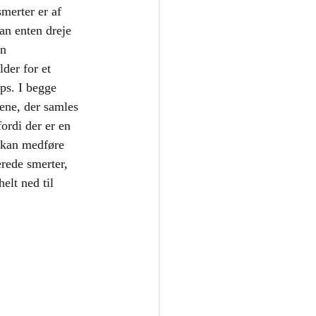
smerter er af 
kan enten dreje 
n 
der for et 
aps. I begge 
dene, der samles 
fordi der er en 
 kan medføre 
rede smerter, 
elt ned til 