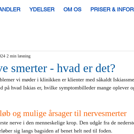
HANDLER
YDELSER
OM OS
PRISER & INFO
024
2 min læsning
ve smerter - hvad er det?
blemer vi møder i klinikken er klienter med såkaldt Iskiassmer
nd på hvad Iskias er, hvilke symptombilleder mange oplever o
rløb og mulige årsager til nervesmerter
ørste nerve i den menneskelige krop. Den udgår fra de nederst
løber sig langs bagsiden af benet helt ned til foden.