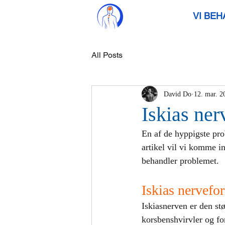
VI BE
All Posts
David Do
12. mar. 2
Iskias ner
En af de hyppigste pro
artikel vil vi komme i
behandler problemet.
Iskias nervefo
Iskiasnerven er den st
korsbenshvirvler og for