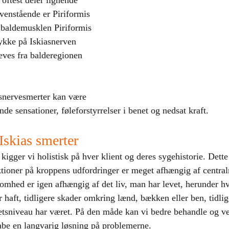
oftest deler lignende 
enstående er Piriformis 
baldemusklen Piriformis 
ykke på Iskiasnerven 
ves fra balderegionen 
snervesmerter kan være 
nde sensationer, føleforstyrrelser i benet og nedsat kraft.
Iskias smerter
ger vi holistisk på hver klient og deres sygehistorie. Dette e
tioner på kroppens udfordringer er meget afhængig af centra
mhed er igen afhængig af det liv, man har levet, herunder h
 haft, tidligere skader omkring lænd, bækken eller ben, tidlig
etsniveau har været. På den måde kan vi bedre behandle og ve
be en langvarig løsning på problemerne.